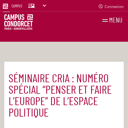
Connexion
CAMPUS
MENU
RECHERCHES
FR
EN
SÉMINAIRE CRIA : NUMÉRO
Accueil
Agenda
SPÉCIAL “PENSER ET FAIRE
L’EUROPE” DE L’ESPACE
POLITIQUE