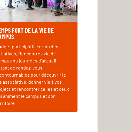
EMPS FORT DE LA VIE DE
AMPUS
dget participatif, Forum des
itiatives, Rencontres vie de
mpus ou journées d’accueil :
tant de rendez-vous
contournables pour découvrir la
e associative, donner vie à vos
ojets et rencontrer celles et ceux
i animent le campus et son
rritoire.