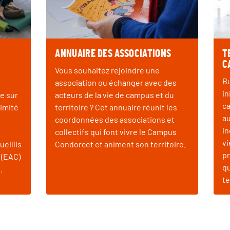
ANNUAIRE DES ASSOCIATIONS
T
C
Vous souhaitez rejoindre une
Bu
association ou échanger avec des
in
e sur
acteurs de la vie de campus et du
ca
imité
territoire ? Cet annuaire réunit les
au
coordonnées des associations et
in
collectifs qui font vivre le Campus
vi
ueillis
Condorcet et animent son territoire.
pr
l (EAC)
qu
.
te