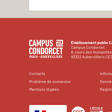
Établissement public 
Campus Condorcet
8, cours des Humanités
93322 Aubervilliers C
Contacts
Inform
Problème de connexion
Donnée
Mentions légales
Regist
Centre
Éco