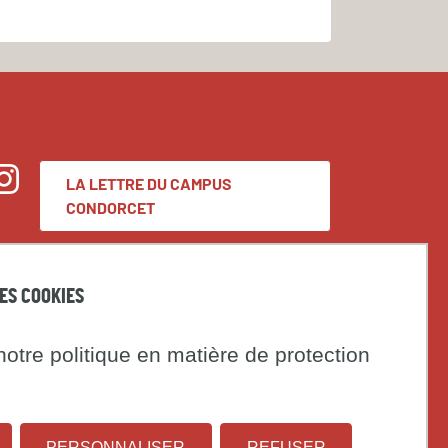
LA LETTRE DU CAMPUS
nstagram
CONDORCET
Espace presse
DES COOKIES
Marchés publics
otre politique en matière de protection
t
Institut
Université
on
PERSONNALISER
REFUSER