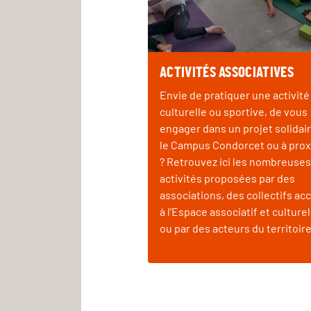
ACTIVITÉS ASSOCIATIVES
Envie de pratiquer une activité
culturelle ou sportive, de vous
engager dans un projet solidair
le Campus Condorcet ou à prox
? Retrouvez ici les nombreuses
activités proposées par des
associations, des collectifs acc
à l’Espace associatif et culture
ou par des acteurs du territoire