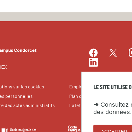
Campus Condorcet
Facebook
I
Twitter
LinkedIn
EDEX
ations sur les cookies
Emplois et stages
LE SITE UTILISE 
s personnelles
Plan du site
➜
Consultez n
re des actes administratifs
La lettre du Campus Condorce
des données.
le
École
Fondati
ACCEPTER