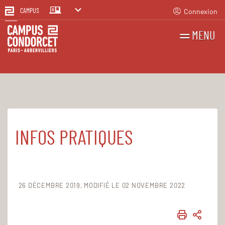
Connexion
CAMPUS
MENU
RECHERCHES
FR
EN
INFOS PRATIQUES
Accueil
Infos pratiques
26 DÉCEMBRE 2019
MODIFIÉ LE 02 NOVEMBRE 2022
IMPRIME
PART