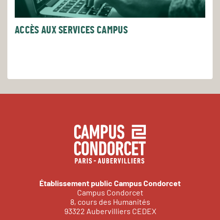
ACCÈS AUX SERVICES CAMPUS
Établissement public Campus Condorcet
Campus Condorcet
8, cours des Humanités
93322 Aubervilliers CEDEX