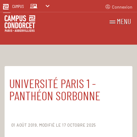
Connexion
CAMPUS
MENU
RECHERCHES
FR
EN
UNIVERSITÉ PARIS 1 -
Accueil
Université Paris 1 Panthéon-Sorbonne
PANTHÉON SORBONNE
01 AOÛT 2019
MODIFIÉ LE 17 OCTOBRE 2025