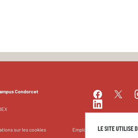
Campus Condorcet
Facebook
I
Twitter
LinkedIn
EDEX
LE SITE UTILISE 
ations sur les cookies
Emplois et stages