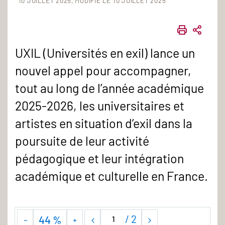
10 JUILLET 2025
MODIFIÉ LE 10 JUILLET 2025
IMPRIME
PART
UXIL (Universités en exil) lance un
nouvel appel pour accompagner,
tout au long de l’année académique
2025-2026, les universitaires et
artistes en situation d’exil dans la
poursuite de leur activité
pédagogique et leur intégration
académique et culturelle en France.
/
2
44 %