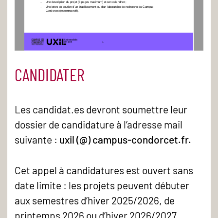
−
Une description du projet 
(3 pages maximum) et son calendrier
;
−
Une lettre de soutien d’un 
établissement ou d’un laboratoire de recherche du Campus 
Condorcet (recommandé)
.
1
CANDIDATER
Les candidat.es devront soumettre leur
dossier de candidature à l’adresse mail
suivante :
uxil (@) campus-condorcet.fr.
Cet appel à candidatures est ouvert sans
date limite : les projets peuvent débuter
aux semestres d’hiver 2025/2026, de
printemps 2026 ou d’hiver 2026/2027.