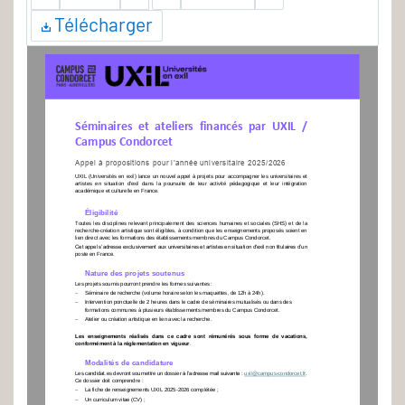
Télécharger
Séminaires  et  ateliers  financés  par  UXIL  / 
Campus Condorcet
Appel à propositions pour l’année universitaire 2025/2026
UXIL 
(
Universités en exil
)
lance un nouvel appel à projets pour 
accompagner les universitaires et 
artistes  en  situation  d'exil  dans  la  poursuite  de  leur  activité  pédagogique  et  leur  intégration 
académique et culturelle en France
.
É
ligibilité
Toutes  les  disciplines  relevant  principalement  des  sciences  humaines  et  soci
ales  (SHS)  et  de  la 
recherche
-
création artistique sont éligibles, à condition que les enseignements proposés soient en 
lien direct avec les formations des établissements membres du Campus Condorcet.  
Cet appel s’adresse exclusivement aux universitaires et
artistes en situation d'exil non titulaires d’un 
poste en France. 
N
ature des projets soutenus
Les projets soumis pourront prendre les formes suivantes :
−
Séminaire de recherche (volume horaire selon les maquettes, de 12h à 24h)
.
−
Intervention ponctuelle d
e 2 heures dans le cadre de séminaires mutualisés ou dans des 
formations communes à plusieurs établissements membres du Campus Condorcet
.
−
Atelier ou création artistique en lien avec la recherch
e.
Les  enseignements  réalisés  dans  ce  cadre  sont  rémunérés 
sous  forme  de  vacations, 
conformément à la réglementation en vigueur
.
M
odalités
de can
d
i
da
tur
e
L
es candidat.es devront soumettre un dossier
à l’adresse mail suivante
: 
uxil@campus
-
condorcet.fr
. 
Ce dossier doit comprendre 
:
−
La fiche de renseignements UXIL 2025
-
2026 complétée
;
−
Un curriculum vitae
(CV)
; 