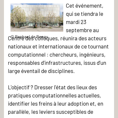
Cet événement,
qui se tiendra le
mardi 23
septembre au
Photo
© Raphael de Bengy
Centre des colloques, réunira des acteurs
du
nationaux et internationaux de ce tournant
centre
computationnel : chercheurs, ingénieurs,
des
responsables d'infrastructures, issus d’un
colloques
large éventail de disciplines.
du
Campus
L'objectif ? Dresser l'état des lieux des
Condorcet
pratiques computationnelles actuelles,
en
identifier les freins à leur adoption et, en
2023
parallèle, les leviers susceptibles de