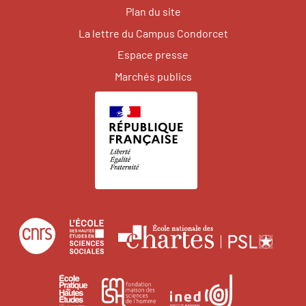
Plan du site
La lettre du Campus Condorcet
Espace presse
Marchés publics
Centre
École
Écol
national
des
natio
de
hautes
des
École
Institut
Fondation
la
études
char
pratique
national