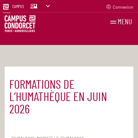
Connexion
CAMPUS
MENU
RECHERCHES
FR
EN
FORMATIONS DE
Accueil
Actualités
L’HUMATHÈQUE EN JUIN
2026