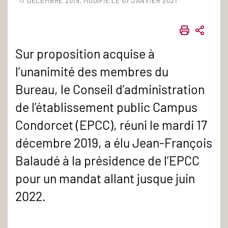
17 DÉCEMBRE 2019
MODIFIÉ LE 07 JANVIER 2021
IMPRIME
PART
Sur proposition acquise à
l’unanimité des membres du
Bureau, le Conseil d’administration
de l’établissement public Campus
Condorcet (EPCC), réuni le mardi 17
décembre 2019, a élu Jean-François
Balaudé à la présidence de l’EPCC
pour un mandat allant jusque juin
2022.