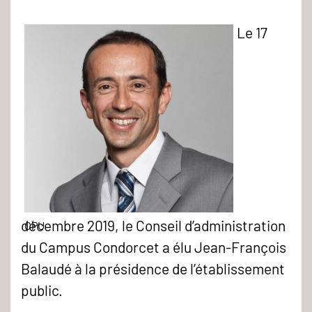
Le 17
décembre 2019, le Conseil d’administration
Jean-
CPU
du Campus Condorcet a élu Jean-François
François
Balaudé à la présidence de l’établissement
Balaudé
public.
-