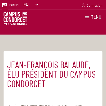
Connexion
CAMPUS
MENU
RECHERCHES
FR
EN
JEAN-FRANÇOIS BALAUDÉ,
Accueil
Actualités
ÉLU PRÉSIDENT DU CAMPUS
CONDORCET