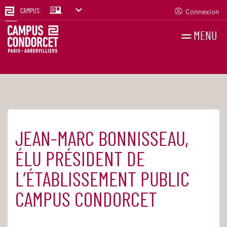
Connexion
CAMPUS
MENU
RECHERCHES
FR
EN
JEAN-MARC BONNISSEAU,
Accueil
Actualités
ÉLU PRÉSIDENT DE
L’ÉTABLISSEMENT PUBLIC
CAMPUS CONDORCET