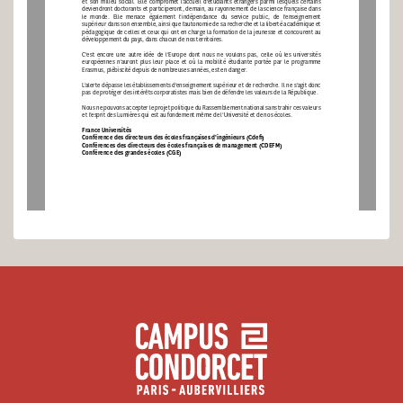
et  son  milieu  social.  Elle  compromet  l’accueil  d’étudiants  étrangers  parmi  lesquels  certains 
deviendront doctorants et participeront, demain, au rayonnement de la science française dans 
le  monde.  Elle  menace  également  l’indépendance  du  service  public,  de  l’enseignement 
supérieur dans son ensemble, ainsi que l’autonomie de sa recherche et la liberté académique et 
pédagogique de celles et ceux qui ont en charge la formation de la jeunesse et concourent au 
développement du pays, dans chacun de nos territoires.
C’est  encore  une  autre  idée  de  l’Europe  dont  nous  ne  voulons  pas,  celle  où  les  universités 
européennes  n’auront  plus  leur  place  et  où  la  mobilité  étudiante  portée  par  le  programme 
Erasmus, plébiscité depuis de nombreuses années, est en danger.
L’alerte dépasse les établissements d’enseignement supérieur et de recherche. Il ne s’agit donc 
pas de protéger des intérêts corporatistes mais bien de défendre les valeurs de la République. 
Nous ne pouvons accepter le projet politique du Rassemblement national sans trahir ces valeurs 
et l’esprit des Lumières qui est au fondement même de l’Université et de nos écoles. 
France Universités
Conférence des directeurs des écoles françaises d’ingénieurs (Cde
Þ
)
Conférences des directeurs des écoles françaises de management (CDEFM)
Conférence des grandes écoles (CGE)