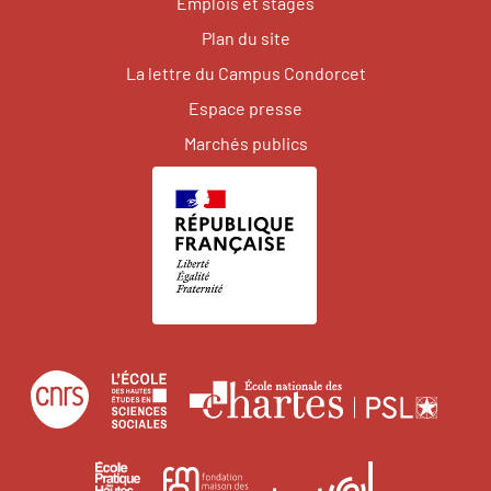
Emplois et stages
Plan du site
La lettre du Campus Condorcet
Espace presse
Marchés publics
Centre
École
Écol
national
des
natio
de
hautes
des
École
Institut
Fondation
la
études