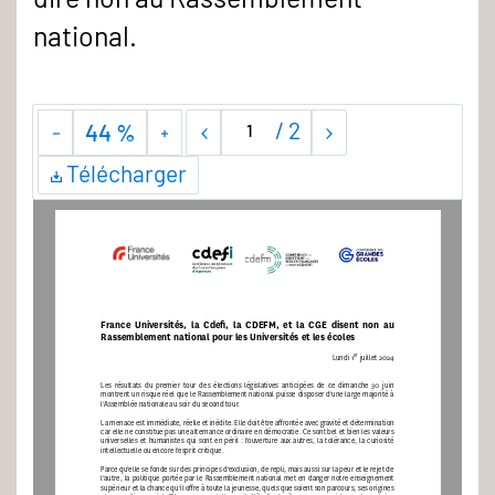
national.
/
2
44 %
Télécharger
France Universités, la Cde
Þ
, la CDEFM, et la CGE disent non au 
Rassemblement national pour les Universités et les écoles
er
Lundi 1
 juillet 2024
Les  résultats  du  premier  tour  des  élections  législatives  anticipées  de  ce  dimanche  30  juin 
montrent un risque réel que le Rassemblement national puisse disposer d’une large majorité à 
l’Assemblée nationale au soir du second tour.
La menace est immédiate, réelle et inédite. Elle doit être a
Ю
rontée avec gravité et détermination 
car elle ne constitue pas une alternance ordinaire en démocratie. Ce sont bel et bien les valeurs 
universelles et humanistes qui sont en péril
: l’ouverture aux autres, la tolérance, la curiosité 
intellectuelle ou encore l’esprit critique.
Parce qu’elle se fonde sur des principes d’exclusion, de repli, mais aussi sur la peur et le rejet de 
l’autre, la politique portée par le Rassemblement national met en danger notre enseignement 
supérieur et la chance qu’il o
Ю
re à toute la jeunesse, quels que soient son parcours, ses origines 