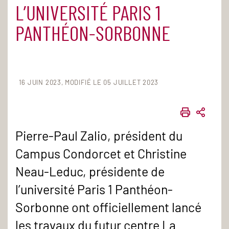
L’UNIVERSITÉ PARIS 1
PANTHÉON-SORBONNE
16 JUIN 2023
MODIFIÉ LE 05 JUILLET 2023
IMPRIME
PART
Pierre-Paul Zalio, président du
Campus Condorcet et Christine
Neau-Leduc, présidente de
l’université Paris 1 Panthéon-
Sorbonne ont officiellement lancé
les travaux du futur centre La