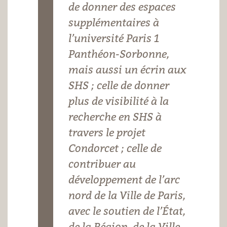
de donner des espaces
Madame
supplémentaires à
Sylvie
l’université Paris 1
Retailleau,
Panthéon-Sorbonne,
avec
mais aussi un écrin aux
Pierre
SHS ; celle de donner
Paul
plus de visibilité à la
Zalio,
recherche en SHS à
président
travers le projet
de
Condorcet ; celle de
l'établissement
contribuer au
public
développement de l’arc
Campus
nord de la Ville de Paris,
Condorcet
avec le soutien de l’État,
-
de la Région, de la Ville