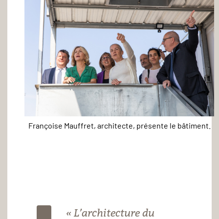
Françoise Mauffret, architecte, présente le bâtiment.
Françoise
Mauffret,
architecte,
présente
le
bâtiment
« L’architecture du
-