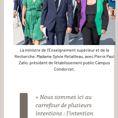
La ministre de l’Enseignement supérieur et de la
La
Recherche, Madame Sylvie Retailleau, avec Pierre Paul
ministre
Zalio, président de l'établissement public Campus
de
Condorcet.
l’Enseignement
supérieur
et
« Nous sommes ici au
de
carrefour de plusieurs
la
intentions : l’intention
Recherche,