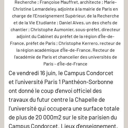
Recherche ; Françoise Mauffret, architecte ; Marie-
La
Christine Lemardeley, adjointe à la mairie de Paris en
Chapelle
charge de l’Enseignement Supérieur, de la Recherche
de
et de la Vie Etudiante ; Daniel Alves, un des chefs de
l'université
chantier ; Christophe Aumonier, sous-préfet, directeur
adjoint du Cabinet du préfet de la région d'Île-de-
Paris
France, préfet de Paris ; Christophe Kerrero, recteur de
1
la région académique d'Île-de-France, Recteur de
Panthéon-
l'académie de Paris et chancelier des universités de
Paris - d'Île-de-France
Sorbonne
Ce vendredi 16 juin, le Campus Condorcet
sur
et l’université Paris 1 Panthéon-Sorbonne
le
ont donné le coup d’envoi officiel des
Campus
travaux du futur centre la Chapelle de
Condorcet
l’université qui occupera une surface totale
-
de plus de 20 000m2 sur le site parisien du
Campus Condorcet. Lieux d’enseignement,