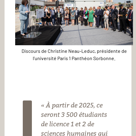
Discours de Christine Neau-Leduc, présidente de
Christine
l'université Paris 1 Panthéon Sorbonne.
Neau-
Leduc,
présidente
de
l'université
« À partir de 2025, ce
Paris
seront 3 500 étudiants
1
de licence 1 et 2 de
Panthéon
sciences humaines qui