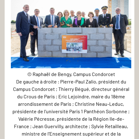
© Raphaël de Bengy, Campus Condorcet
Pose
De gauche à droite : Pierre-Paul Zalio, président du
de
Campus Condorcet ; Thierry Bégué, directeur général
la
du Crous de Paris ; Eric Lejoindre, maire du 18ème
première
arrondissement de Paris ; Christine Neau-Leduc,
présidente de l’université Paris 1 Panthéon Sorbonne ;
pierre
Valérie Pécresse, présidente de la Région Ile-de-
du
France ; Jean Guervilly, architecte ; Sylvie Retailleau,
Centre
ministre de l’Enseignement supérieur et de la