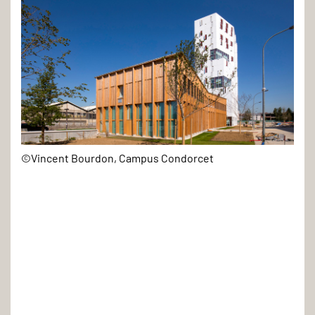
L'Espace
©Vincent Bourdon, Campus Condorcet
associatif
et
culturel,
façade
sud
-