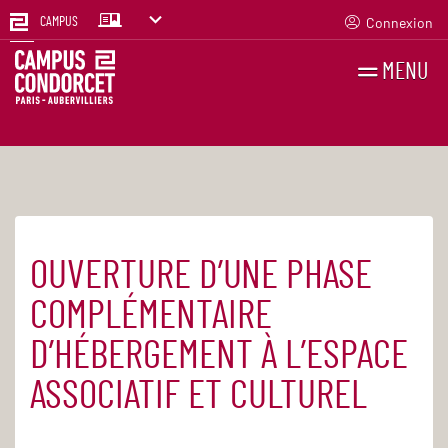
Connexion
CAMPUS
MENU
RECHERCHES
FR
EN
OUVERTURE D’UNE PHASE
Accueil
Actualités
COMPLÉMENTAIRE
D’HÉBERGEMENT À L’ESPACE
ASSOCIATIF ET CULTUREL