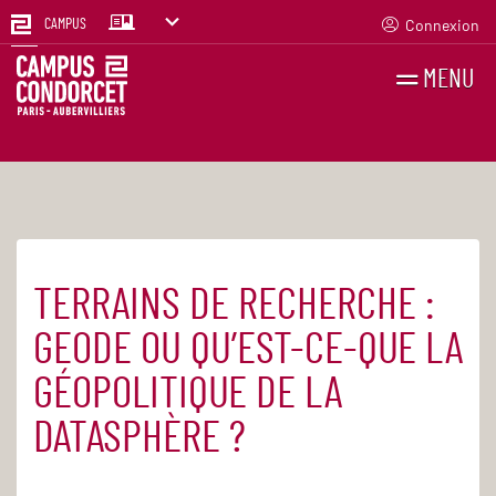
Connexion
CAMPUS
MENU
RECHERCHES
FR
EN
TERRAINS DE RECHERCHE :
Accueil
Actualités
GEODE OU QU’EST-CE-QUE LA
GÉOPOLITIQUE DE LA
DATASPHÈRE ?