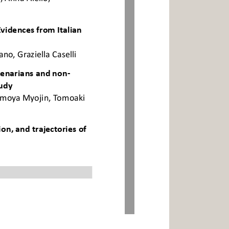
idences from Italian 
ano, Graziella Caselli
tenarians and non-
tudy
Tomoya Myojin, Tomoaki 
Ɵ
on, and trajectories of 