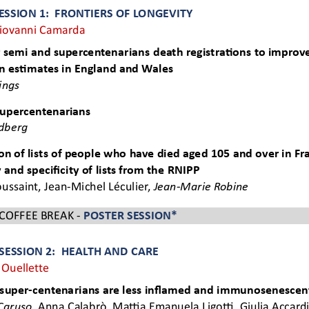
SESSION 1:  FRONTIERS OF LONGEVITY  
Giovanni Camarda 
 semi and supercentenarians death registra
Ɵ
ons to improve 
n es
Ɵ
mates in England and Wales
ings 
upercentenarians 
dberg 
n of lists of people who have died aged 105 and over in Fra
y and specificity of lists from the RNIPP
ussaint, Jean-Michel Léculier, 
Jean-Marie Robine 
 COFFEE BREAK - 
POSTER SESSION*
 SESSION 2:  HEALTH AND CARE 
 Ouellette  
super-centenarians are less inflamed and immunosenescent 
Caruso
, Anna Calabrò, Ma
ƫ
a Emanuela Ligo
ƫ
, Giulia Accardi