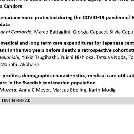
a Candore 
enarians more protected during the COVID-19 pandemic? Ev
 data 
vanni Camarda
, Marco 
Ba
Ʃ
aglini, Giorgia Capacci, Silvia Capu
 medical and long-term care expenditures for Japanese cen
ans in the two years before death: a retrospec
Ɵ
ve cohort s
Nakanishi
, Yukio Tsugihashi, Yuichi Nishioka, Tatsuya Noda, 
 Manabu Akahane 
 profiles, demographic characteris
Ɵ
cs, medical care u
Ɵ
liza
 care in the Swedish centenarian popula
Ɵ
on
 Murata
, Anna C Meyer, Marcus Ebeling, Karin Modig
LUNCH BREAK