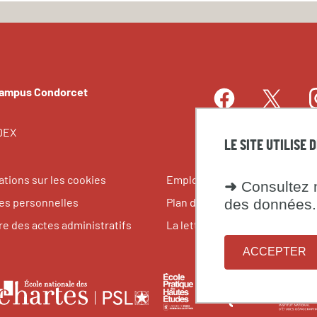
Campus Condorcet
Facebook
I
Twitter
LinkedIn
EDEX
LE SITE UTILISE 
ations sur les cookies
Emplois et stages
➜
Consultez n
s personnelles
Plan du site
des données.
re des actes administratifs
La lettre du Campus Condorce
ACCEPTER
le
École
Fondati
École
pratique
maison
nationale