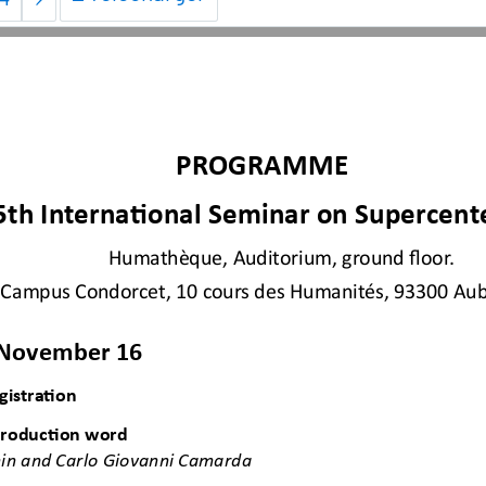
PROGRAMME
5th Interna
Ɵ
onal Seminar on Supercent
Humathèque, Auditorium, ground floor. 
Campus Condorcet, 10 cours des Humanités, 93300 Auber
 November 16 
gistra
Ɵ
on
troduc
Ɵ
on word
in and Carlo Giovanni Camarda 