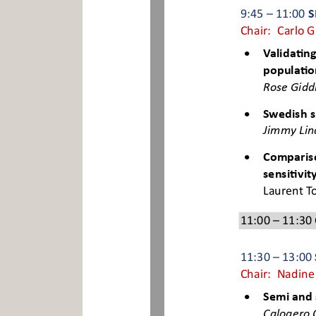
9:45 – 11:00
 
Chair:  Carlo 

Valida
Ɵ
ng
popula
Ɵ
o
Rose Gidd

Swedish s
Jimmy Lin

Compariso
sensi
Ɵ
vit
Laurent To
11:00 – 11:30
11:30 – 13:00
Chair:  Nadine

Semi and 
Calogero 