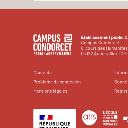
Établissement public 
Campus Condorcet
8, cours des Humanités
93322 Aubervilliers C
Contacts
Inform
Problème de connexion
Donnée
Mentions légales
Regist
Centre
Éco
national
des