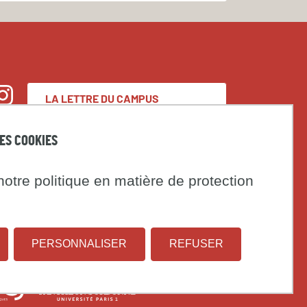
LA LETTRE DU CAMPUS
nstagram
CONDORCET
DES COOKIES
Espace presse
otre politique en matière de protection
Marchés publics
t
PERSONNALISER
REFUSER
Institut
Université
on
national
Paris