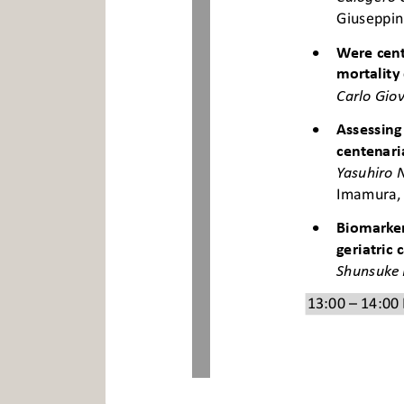
Giuseppin

Were cent
mortality
Carlo Gio

Assessing
centenari
Yasuhiro 
Imamura,

Biomarker
geriatric
Shunsuke
13:00 – 14:00