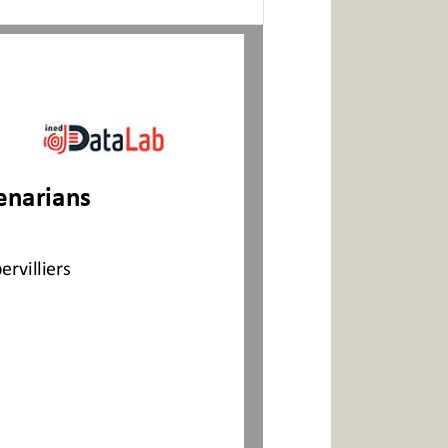
enarians
villiers 