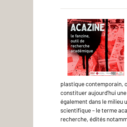
Atelier
plastique contemporain, ou
Condorcet
constituer aujourd’hui une
-
également dans le milieu 
ACAZINE
scientifique – le terme ac
recherche, édités notamm