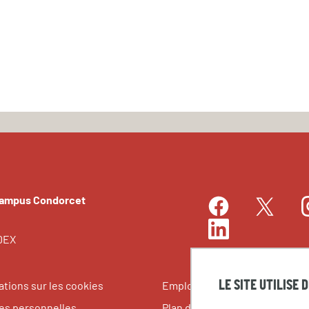
Campus Condorcet
Facebook
I
Twitter
LinkedIn
EDEX
LE SITE UTILISE 
ations sur les cookies
Emplois et stages
s personnelles
Plan du site