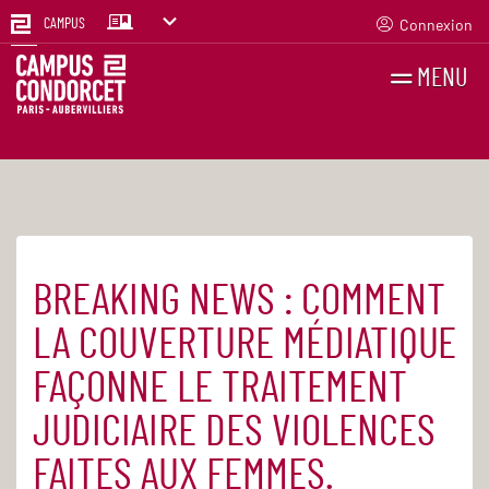
Connexion
CAMPUS
MENU
RECHERCHES
FR
EN
BREAKING NEWS : COMMENT
Accueil
Agenda
LA COUVERTURE MÉDIATIQUE
FAÇONNE LE TRAITEMENT
JUDICIAIRE DES VIOLENCES
FAITES AUX FEMMES.