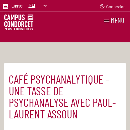
Connexion
CAMPUS
MENU
RECHERCHES
FR
EN
CAFÉ PSYCHANALYTIQUE -
Accueil
Agenda
UNE TASSE DE
PSYCHANALYSE AVEC PAUL-
LAURENT ASSOUN