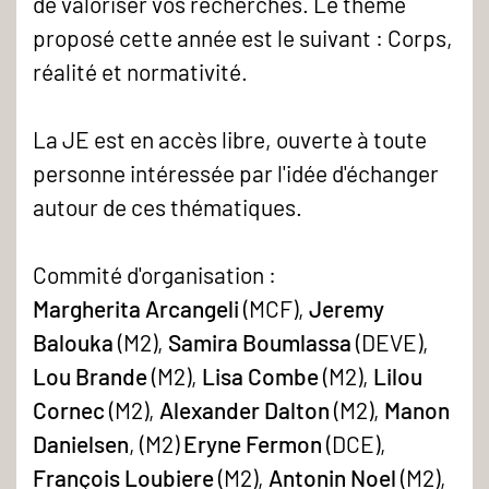
de valoriser vos recherches. Le thème
proposé cette année est le suivant : Corps,
réalité et normativité.
La JE est en accès libre, ouverte à toute
personne intéressée par l'idée d'échanger
autour de ces thématiques.
Commité d'organisation :
Margherita Arcangeli
(MCF),
Jeremy
Balouka
(M2),
Samira Boumlassa
(DEVE),
Lou Brande
(M2),
Lisa Combe
(M2),
Lilou
Cornec
(M2),
Alexander Dalton
(M2),
Manon
Danielsen
, (M2)
Eryne Fermon
(DCE),
François Loubiere
(M2),
Antonin Noel
(M2),