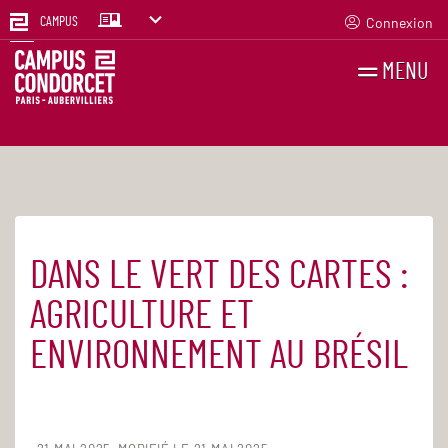
Connexion
CAMPUS
MENU
RECHERCHES
FR
EN
DANS LE VERT DES CARTES :
Accueil
Agenda
AGRICULTURE ET
ENVIRONNEMENT AU BRÉSIL