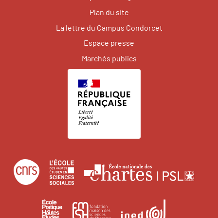
Plan du site
La lettre du Campus Condorcet
Espace presse
Marchés publics
Centre
École
Écol
national
des
natio
de
hautes
des
École
Institut
Fondation
la
études
char