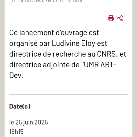
21 MAI 2025
MODIFIÉ LE 21 MAI 2025
IMPRIME
PART
Ce lancement d'ouvrage est
organisé par Ludivine Eloy est
directrice de recherche au CNRS, et
directrice adjointe de l'UMR ART-
Dev.
Date(s)
le
25 juin 2025
18h15