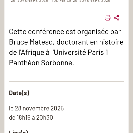
25 NOVEMBRE 2025
MODIFIÉ LE 25 NOVEMBRE 2025
IMPRIME
PART
Cette conférence est organisée par
Bruce Mateso, doctorant en histoire
de l'Afrique à l'Université Paris 1
Panthéon Sorbonne.
Date(s)
le
28 novembre 2025
de 18h15 à 20h30
Lieu(x)