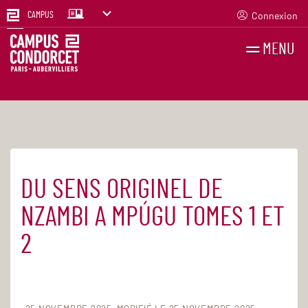
Connexion
CAMPUS
MENU
RECHERCHES
FR
EN
DU SENS ORIGINEL DE
Accueil
Agenda
NZAMBI A MPÚGU TOMES 1 ET
2