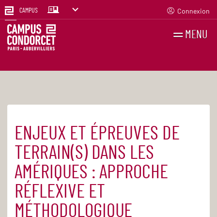
Connexion
CAMPUS
MENU
RECHERCHES
FR
EN
ENJEUX ET ÉPREUVES DE
Accueil
Agenda
TERRAIN(S) DANS LES
AMÉRIQUES : APPROCHE
RÉFLEXIVE ET
MÉTHODOLOGIQUE