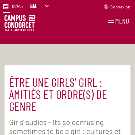
Connexion
CAMPUS
MENU
RECHERCHES
FR
EN
ÊTRE UNE GIRLS’ GIRL :
Accueil
Agenda
AMITIÉS ET ORDRE(S) DE
GENRE
Girls' sudies - Its so confusing
sometimes to be a girl : cultures et