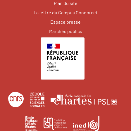
Plan du site
La lettre du Campus Condorcet
Espace presse
Marchés publics
Centre
École
Écol
national
des
natio
de
hautes
des
École
Institut
Fondation
la
études
char
pratique
national
maison