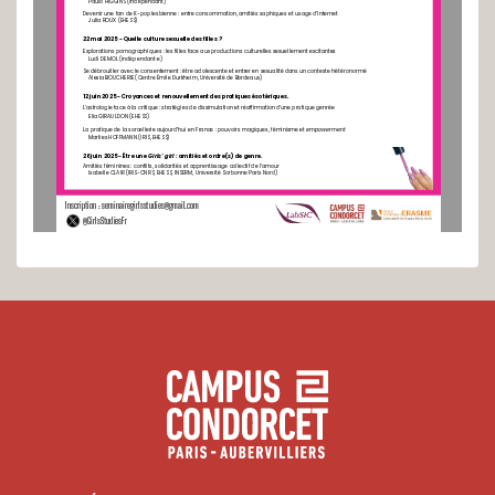
Devenir une fan de K-pop lesbienne : entre consommation, amitiés saphiques et usage d’Internet
Julia ROUX (EHESS)
22 mai 2025 - Quelle culture sexuelle des filles ?
Explorations pornographiques : les filles face aux productions culturelles sexuellement excitantes
Ludi DEMOL (indépendant·e)
Se débrouiller avec le consentement : être adolescente et entrer en sexualité dans un contexte hétéronormé
Alexia BOUCHERIE (Centre Émile Durkheim, Université de Bordeaux)
12 juin 2025 - Croyances et renouvellement des pratiques ésotériques.
L'astrologie face à la critique : stratégies de dissimulation et réaffirmation d'une pratique genrée
Elia GIRAULDON (EHESS)
La pratique de la sorcellerie aujourd’hui en France : pouvoirs magiques, féminisme et 
empowerment
Marlies HOFFMANN (IRIS, EHESS)
26 juin 2025 - Être une 
Girls’ girl
 : amitiés et ordre(s) de genre.
Amitiés féminines : conflits, solidarités et apprentissage collectif de l’amour
Isabelle CLAIR (IRIS-CNRS, EHESS, INSERM, Université Sorbonne Paris Nord)
Inscription : seminairegirlsstudies@gmail.com
@GirlsStudiesFr