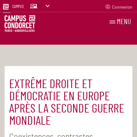
Connexion
CAMPUS
MENU
RECHERCHES
FR
EN
EXTRÊME DROITE ET
Accueil
Agenda
DÉMOCRATIE EN EUROPE
APRÈS LA SECONDE GUERRE
MONDIALE
Coexistences, contrastes,