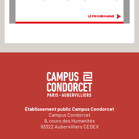
LE PROGRAMME
LE PROGRAMME
Établissement public Campus Condorcet
Campus Condorcet
8, cours des Humanités
93322 Aubervilliers CEDEX