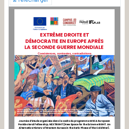
EXTRÊME DROITE ET
DÉMOCRATIE EN EUROPE APRÈS
LA SECONDE GUERRE MONDIALE
C
o
e
x
i
s
t
e
n
c
e
s
,
c
o
n
t
r
a
s
t
e
s
,
c
o
n
t
r
a
d
i
c
t
i
o
n
s
Peinture murale de la bataille de Cable Street (4.10.1936), sur le mur ouest de la mairie de St. George, à Shadwell (East End de Londres).
Elle représente la bataille entre des habitants de Londres en colère et la police, qui protégeait un défilé de l'Union britannique des
fascistes. Commandée pour commémorer le 50e anniversaire de la bataille en 1976, la peinture a été achevée en 1983.
Journée d’étude organisée dans le cadre du programme MSCA European
Postdoctoral Fellowship, NEXTRIGHT (New Space for the Extreme RIGHT. An
Alternative History of Western Europe in the Early Phase of the Cold War).