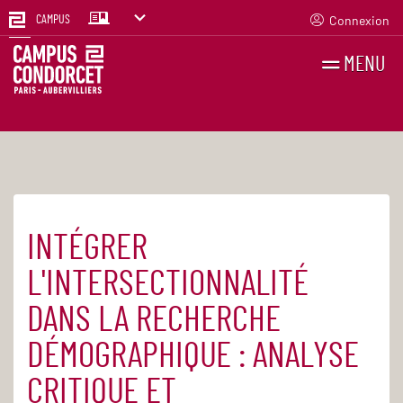
Connexion
CAMPUS
MENU
RECHERCHES
FR
EN
INTÉGRER
Accueil
Agenda
L'INTERSECTIONNALITÉ
DANS LA RECHERCHE
DÉMOGRAPHIQUE : ANALYSE
CRITIQUE ET