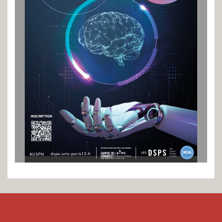
INSCRIPTION
dsps.univ-paris13.fr
#USPN