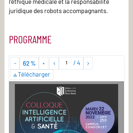
l’éthique médicale et la responsabilité
juridique des robots accompagnants.
PROGRAMME
/
4
62 %
Télécharger
oques)
COLLOQUE
laire »)
22 
MARDI 
INTELLIGENCE 
NOVEMBRE
> 
2022
ARTIFICIELLE 
AMPHI 
250
SANTÉ
& 
CAMPUS 
CONDORCET