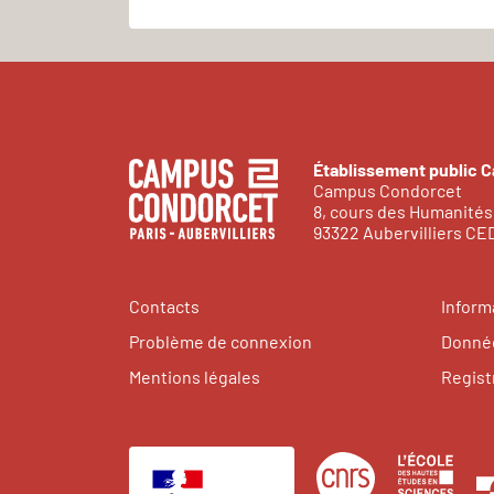
Établissement public 
Campus Condorcet
8, cours des Humanités
93322 Aubervilliers C
Contacts
Inform
Problème de connexion
Donnée
Mentions légales
Regist
Centre
Éco