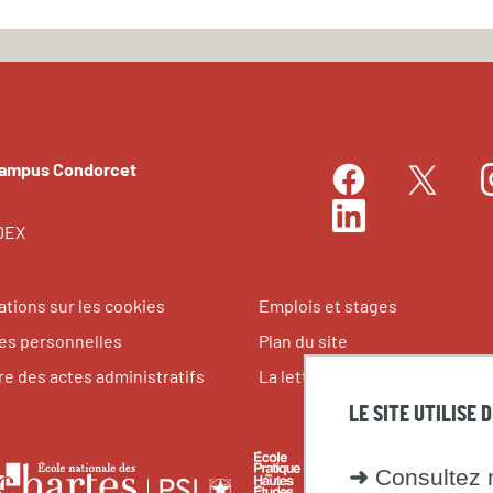
Campus Condorcet
Facebook
I
Twitter
LinkedIn
EDEX
ations sur les cookies
Emplois et stages
s personnelles
Plan du site
re des actes administratifs
La lettre du Campus Condorce
LE SITE UTILISE 
le
École
Fondati
École
➜
Consultez n