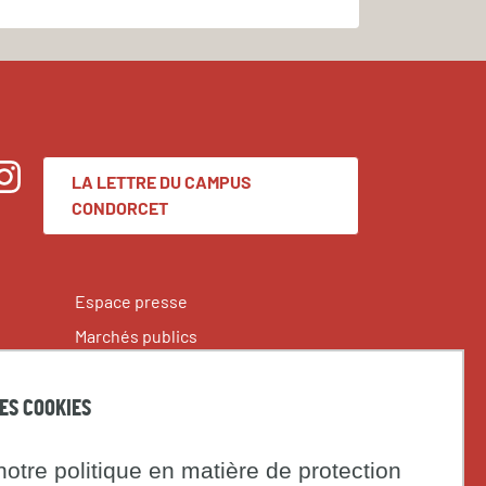
LA LETTRE DU CAMPUS
nstagram
CONDORCET
Espace presse
Marchés publics
t
DES COOKIES
Institut
Université
on
otre politique en matière de protection