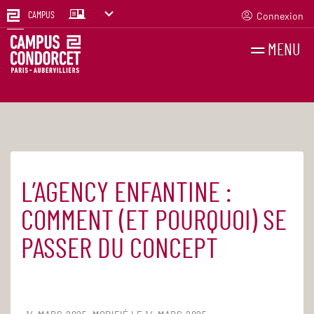
Connexion
CAMPUS
MENU
RECHERCHES
FR
EN
L’AGENCY ENFANTINE :
Accueil
Agenda
COMMENT (ET POURQUOI) SE
PASSER DU CONCEPT