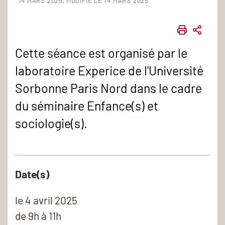
14 MARS 2025
MODIFIÉ LE 14 MARS 2025
IMPRIME
PART
Cette séance est organisé par le
laboratoire Experice de l'Université
Sorbonne Paris Nord dans le cadre
du séminaire Enfance(s) et
sociologie(s).
Date(s)
le
4 avril 2025
de 9h à 11h