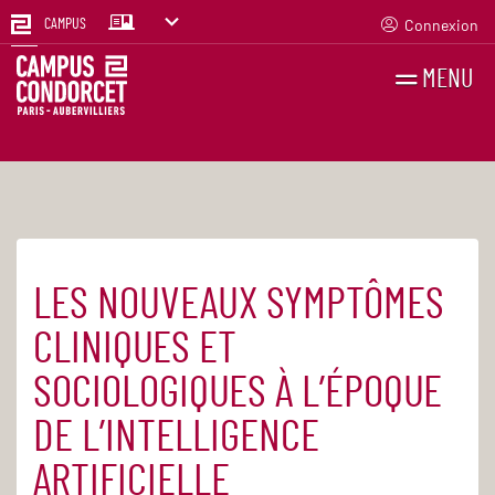
Connexion
CAMPUS
MENU
RECHERCHES
FR
EN
LES NOUVEAUX SYMPTÔMES
Accueil
Agenda
CLINIQUES ET
SOCIOLOGIQUES À L’ÉPOQUE
DE L’INTELLIGENCE
ARTIFICIELLE