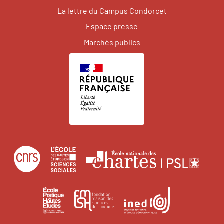
La lettre du Campus Condorcet
Espace presse
Marchés publics
Centre
École
Écol
national
des
natio
de
hautes
des
École
Institut
Fondation
la
études
char
pratique
national
maison
recherche
en