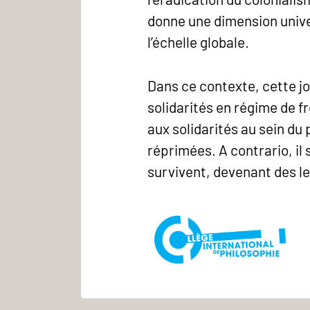
donne une dimension univer
l’échelle globale.
Dans ce contexte, cette j
solidarités en régime de fr
aux solidarités au sein du 
réprimées. A contrario, il
survivent, devenant des le
Logo
l
CIPh
E