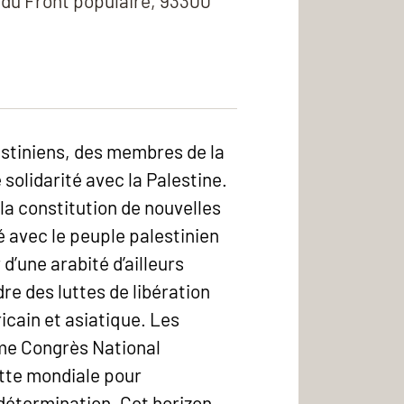
 du Front populaire, 93300
lestiniens, des membres de la
solidarité avec la Palestine.
la constitution de nouvelles
é avec le peuple palestinien
d’une arabité d’ailleurs
e des luttes de libération
icain et asiatique. Les
ème Congrès National
utte mondiale pour
odétermination. Cet horizon