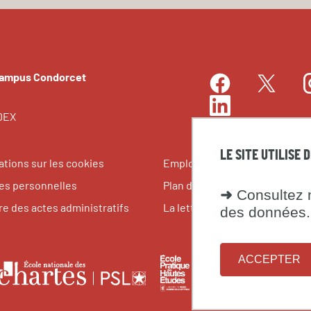
Campus Condorcet
Facebook
I
Twitter
LinkedIn
EDEX
LE SITE UTILISE 
ations sur les cookies
Emplois et stages
s personnelles
Plan du site
➜
Consultez n
re des actes administratifs
La lettre du Campus Condorce
des données.
ACCEPTER
le
École
Fondati
École
pratique
maison
nationale
tes
des