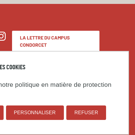
LA LETTRE DU CAMPUS
nstagram
CONDORCET
DES COOKIES
Espace presse
Marchés publics
otre politique en matière de protection
t
PERSONNALISER
REFUSER
Institut
Université
on
national
Paris
d'études
1