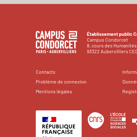
Établissement public 
Campus Condorcet
8, cours des Humanités
93322 Aubervilliers C
Contacts
Inform
Problème de connexion
Donnée
Mentions légales
Regist
Centre
Éco
national
des
de
hau