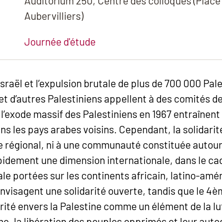
Auditorium 250, Centre des colloques (Place
Aubervilliers)
Journée d'étude
’Israël et l’expulsion brutale de plus de 700 000 Pa
et d’autres Palestiniens appellent à des comités de 
 l’exode massif des Palestiniens en 1967 entraînent 
s les pays arabes voisins. Cependant, la solidarit
ge régional, ni à une communauté constituée autour 
idement une dimension internationale, dans le cadr
ale portées sur les continents africain, latino-amér
visagent une solidarité ouverte, tandis que le 4
darité envers la Palestine comme un élément de la l
sme, la libération des peuples opprimés et leur aut