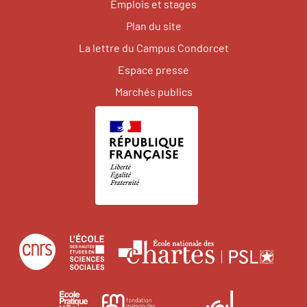
Emplois et stages
Plan du site
La lettre du Campus Condorcet
Espace presse
Marchés publics
Centre
École
Écol
national
des
natio
de
hautes
des
École
Institut
Fondation