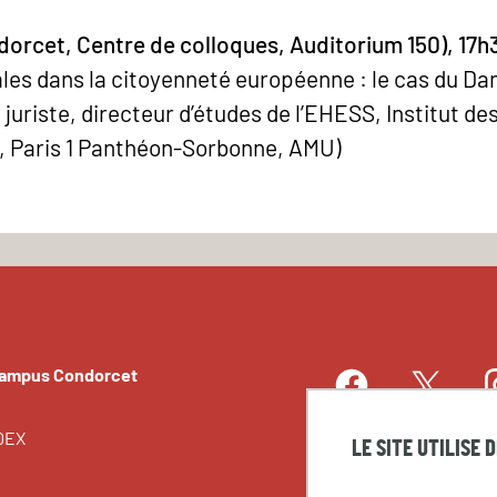
orcet, Centre de colloques, Auditorium 150), 17h
iales dans la citoyenneté européenne : le cas du D
 juriste, directeur d’études de l’EHESS, Institut d
 Paris 1 Panthéon-Sorbonne, AMU)
Campus Condorcet
Facebook
I
Twitter
LinkedIn
EDEX
LE SITE UTILISE 