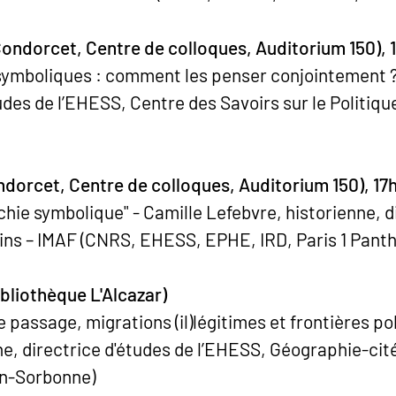
ondorcet, Centre de colloques, Auditorium 150), 
 symboliques : comment les penser conjointement ?
udes de l’EHESS, Centre des Savoirs sur le Politiq
dorcet, Centre de colloques, Auditorium 150), 17
rchie symbolique" - Camille Lefebvre, historienne, 
ains – IMAF (CNRS, EHESS, EPHE, IRD, Paris 1 Pan
Bibliothèque L'Alcazar)
e passage, migrations (il)légitimes et frontières pol
e, directrice d'études de l’EHESS, Géographie-ci
on-Sorbonne)