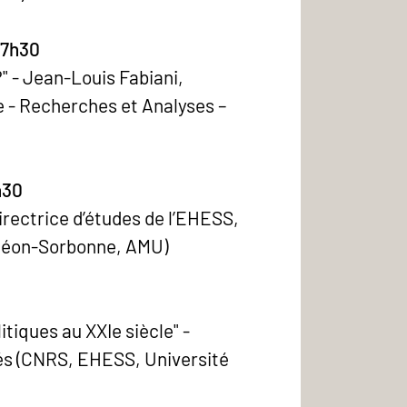
17h30
" - Jean-Louis Fabiani,
ue - Recherches et Analyses –
h30
directrice d’études de l’EHESS,
théon-Sorbonne, AMU)
itiques au XXIe siècle" -
tés (CNRS, EHESS, Université