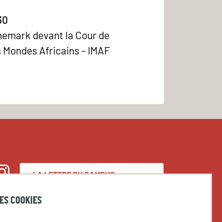
30
anemark devant la Cour de
es Mondes Africains – IMAF
LA LETTRE DU CAMPUS
nstagram
CONDORCET
DES COOKIES