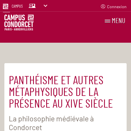
Connexion
CAMPUS
MENU
RECHERCHES
FR
EN
PANTHÉISME ET AUTRES
Accueil
Agenda
MÉTAPHYSIQUES DE LA
PRÉSENCE AU XIVE SIÈCLE
La philosophie médiévale à
Condorcet