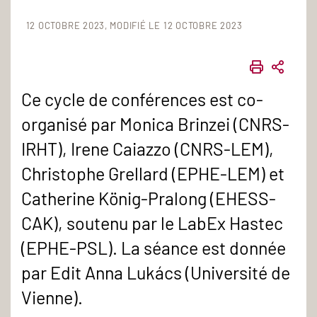
12 OCTOBRE 2023
MODIFIÉ LE 12 OCTOBRE 2023
IMPRIME
PART
Ce cycle de conférences est co-
organisé par Monica Brinzei (CNRS-
IRHT), Irene Caiazzo (CNRS-LEM),
Christophe Grellard (EPHE-LEM) et
Catherine König-Pralong (EHESS-
CAK), soutenu par le LabEx Hastec
(EPHE-PSL). La séance est donnée
par Edit Anna Lukács (Université de
Vienne).