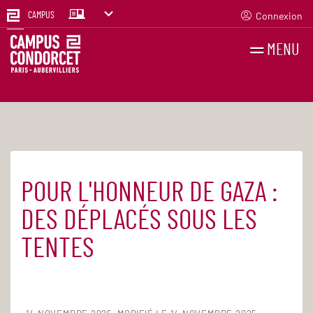
Connexion
CAMPUS
MENU
RECHERCHES
FR
EN
POUR L'HONNEUR DE GAZA :
Accueil
Agenda
DES DÉPLACÉS SOUS LES
TENTES