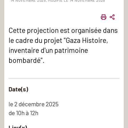
14 NOVEMBRE 2025
MODIFIÉ LE 14 NOVEMBRE 2025
IMPRIME
PART
Cette projection est organisée dans
le cadre du projet "Gaza Histoire,
inventaire d'un patrimoine
bombardé".
Date(s)
le
2 décembre 2025
de 10h à 12h
Lieu(x)