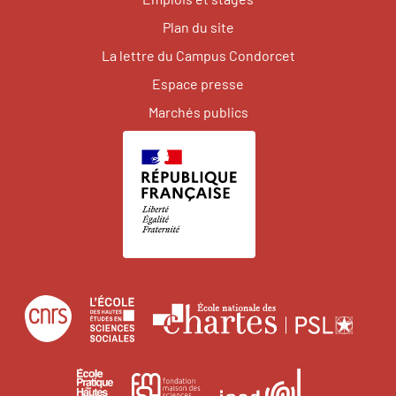
Plan du site
La lettre du Campus Condorcet
Espace presse
Marchés publics
Centre
École
Écol
national
des
natio
de
hautes
des
École
Institut
Fondation
la
études