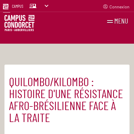
Connexion
CAMPUS
MENU
RECHERCHES
FR
EN
QUILOMBO/KILOMBO :
Accueil
Agenda
HISTOIRE D'UNE RÉSISTANCE
AFRO-BRÉSILIENNE FACE À
LA TRAITE