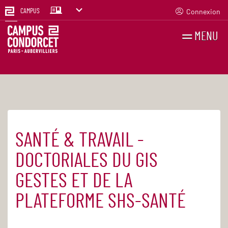
Connexion
CAMPUS
MENU
RECHERCHES
FR
EN
SANTÉ & TRAVAIL -
Accueil
Agenda
DOCTORIALES DU GIS
GESTES ET DE LA
PLATEFORME SHS-SANTÉ