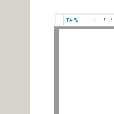
/
114 %