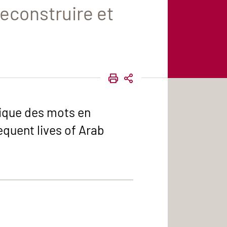
reconstruire et
IMPRIMER
PARTAGER
tique des mots en
equent lives of Arab