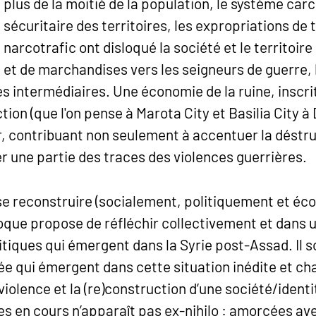
plus de la moitié de la population, le système carc
sécuritaire des territoires, les expropriations de t
narcotrafic ont disloqué la société et le territoire
et de marchandises vers les seigneurs de guerre, l
les intermédiaires. Une économie de la ruine, insc
tion (que l'on pense à Marota City et Basilia City à
, contribuant non seulement à accentuer la déstruc
er une partie des traces des violences guerrières.
se reconstruire (socialement, politiquement et é
lloque propose de réfléchir collectivement et dan
tiques qui émergent dans la Syrie post-Assad. Il s
e qui émergent dans cette situation inédite et cha
violence et la (re)construction d’une société/identi
ves en cours n’apparaît pas ex-nihilo : amorcées a