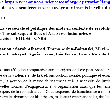
 :
https://syrie
-
annee
-
1.sciencesconf.org/registration?lan
n de la visioconférence sera envoyé aux inscrits la veille d
e :
vie sociale et politique des mots en contexte de révoluti
 The subsequent lives of Arab revolutionaries »
CéSor 
–
EHESS 
-
CNRS
isation : Sarah Alhamed, Emma Aubin
-
Boltanski, 
Marie
-
bras Chehayed, Agnès Favier, Léo Fourn, Laura Ruiz de E
 une réflexion comparative sur les enjeux de l’ère post Assad, en 
ie de la violence et de la (re)construction sociale, politique et éco
ce, la gestion de la masse de ses traces et à la nécessité de justi
velles formes d’engagement et d’organisation ainsi que les tensi
enjeu
x de la reconstruction. Cette séquence de transition sera réins
dre les dynamiques historiques, mais aussi transnationales, des bo