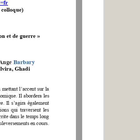
g=fr
u colloque)
on et de guerre »
Ange
Barbary
lvira
, 
Ghadi 
mettant l’accent sur la 
nomique. 
Il abordera les 
ce. Il s’agira également 
ons qui traversent les 
crite dans le temps long 
uleversements en cours.