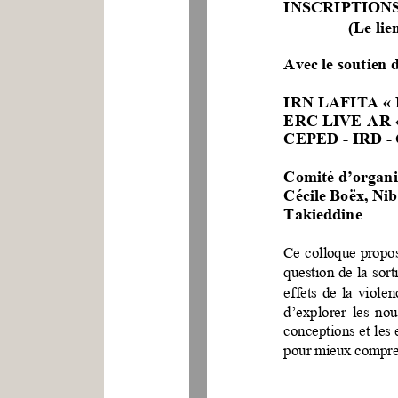
INSCRIPTIONS
(Le lie
Avec le soutien d
IRN LAFITA « La 
ERC LIVE
-
AR «
CEPED 
-
IRD 
-
Comité d’organ
Cécile Boëx, Ni
Takieddine
Ce colloque propose
question de la sort
effets de la violen
d’explorer les nou
conceptions et les 
pour mieux compren