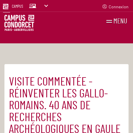
Connexion
CAMPUS
MENU
RECHERCHES
FR
EN
VISITE COMMENTÉE -
Accueil
Agenda
RÉINVENTER LES GALLO-
ROMAINS. 40 ANS DE
RECHERCHES
ARCHÉOLOGIQUES EN GAULE