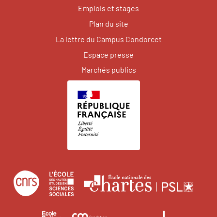
Emplois et stages
Plan du site
La lettre du Campus Condorcet
Espace presse
Marchés publics
Centre
École
Écol
national
des
natio
de
hautes
des