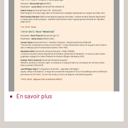
Nicolas Barreyre 
Discutant : 
(EHESS)
Lucas Marin 
Modération : 
(Université Paris Nanterre)
Gabriel Solans 
(Université Paris Cité - ECHELLES)
Newt Gingrich et la futurologie dans la formation des candidats républicains au Congrès des États-Unis
María-Imelda Robalino 
(IAEN-Universidad de posgrado del Estado - Instituto de Altos Estudios Nacionales)
Le temps dans l’action publique : volatilité et permanence dans l’agenda gouvernemental de l’Équateur 
(2007-2017) 
11h-11h15 : Pause
11h15-13h15 / Panel “
Mémoire(s)”
Marie Plassart 
Discutante : 
(Université Lyon 2)
Darius Devos 
Modération : 
(EHESS-UNIL)
Samuel Libeau 
(Université Paris 1 Panthéon-Sorbonne - Mondes Américains/CRALMI)
“Une terrible conspiration du silence et de l’oubli” ? Luttes mémorielles autour de la guerre des Cristeros 
dans le Mexique post-révolutionnaire (années 1940-1960)
Djamilatou Diallo 
(Université Sorbonne Nouvelle - IHEAL/CREDA)
Le discours muséal comme dispositif de (re)création mémorielle et identitaire : le cas de la salle muséo-
graphique changa de la Caleta Chañaral de Aceituno (Région d’Atacama, Chili) 
Rodrigo Yllaric Sandoval 
(Université Sorbonne Nouvelle)
Mémoire, amnésie et mémoire 
light
 : la résistance à l’impunité dans les chroniques de l’écrivain chilien 
Pedro Lemebel (1952-2015)
Jean-Philippe Saby 
(CY Cergy Paris Université - Laboratoire Héritages)
Espace, temps et dissidence : critique de la modernité marginale et de la ville babélique dans la littérature  
e
péruvienne du XX
 siècle : 
El zorro de arriba y el zorro de abajo
 de José María Arguedas
13h15-14h30 : Déjeuner (hall du bâtiment EHESS)
En savoir plus