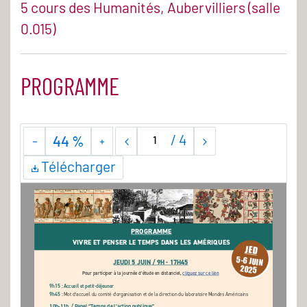
5 cours des Humanités, Aubervilliers (salle
0.015)
PROGRAMME
/
4
44 %
Télécharger
PROGRAMME
VIVRE ET PENSER LE TEMPS DANS LES AMÉRIQUES
JED
5-6 JUIN
JEUDI 5 JUIN / 9H - 17H45
2025
Pour participer à la journée d’étude en distanciel, cliquez sur ce lien
9h15 : Accueil et petit-déjeuner
9h45 : 
Mot d’accueil du comité d’organisation et de la direction du laboratoire Mondes Américains  
10h-11h / Panel “Temps de l’action publique”