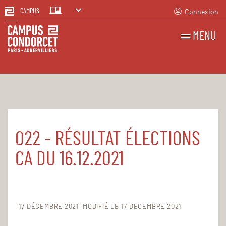
Connexion
CAMPUS
MENU
RECHERCHES
FR
EN
022 - RÉSULTAT ÉLECTIONS
Accueil
Le Campus
Établissement public
Registre des actes administratifs
CA DU 16.12.2021
17 DÉCEMBRE 2021
MODIFIÉ LE 17 DÉCEMBRE 2021