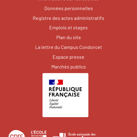
Données personnelles
Registre des actes administratifs
Emplois et stages
Plan du site
La lettre du Campus Condorcet
Espace presse
Marchés publics
Centre
École
Écol