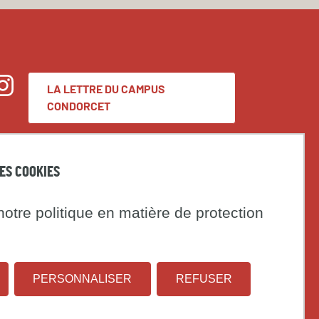
LA LETTRE DU CAMPUS
nstagram
CONDORCET
Espace presse
DES COOKIES
Marchés publics
otre politique en matière de protection
t
Institut
Université
on
PERSONNALISER
REFUSER
national
Paris
d'études
1