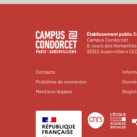
Établissement public 
Campus Condorcet
8, cours des Humanités
93322 Aubervilliers C
Contacts
Inform
Problème de connexion
Donnée
Mentions légales
Regist
Centre
Éco
national
des
de
hau