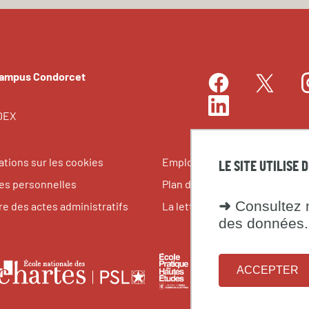
Campus Condorcet
Facebook
I
Twitter
LinkedIn
EDEX
ations sur les cookies
Emplois et stages
LE SITE UTILISE 
s personnelles
Plan du site
➜
Consultez n
re des actes administratifs
La lettre du Campus Condorce
des données.
le
École
Fondati
École
ACCEPTER
pratique
maison
nationale
tes
des