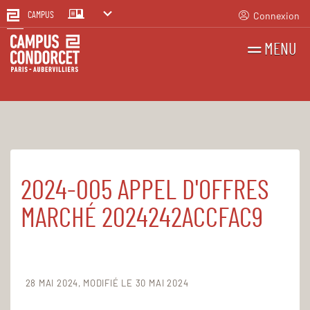
Connexion
CAMPUS
MENU
RECHERCHES
FR
EN
2024-005 APPEL D'OFFRES
Accueil
Le Campus
Établissement public
Registre des actes administratifs
MARCHÉ 2024242ACCFAC9
Décisions Président 2024
28 MAI 2024
MODIFIÉ LE 30 MAI 2024