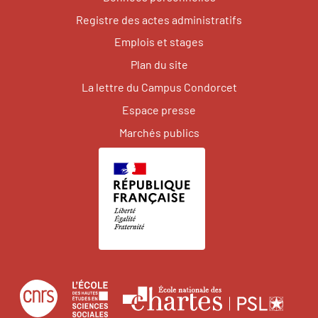
Registre des actes administratifs
Emplois et stages
Plan du site
La lettre du Campus Condorcet
Espace presse
Marchés publics
Centre
École
Écol
national
des
natio