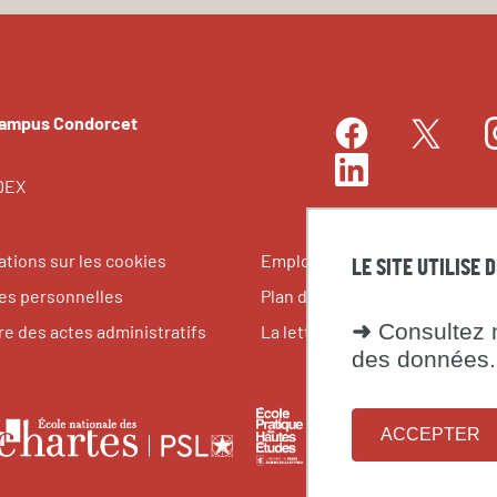
Campus Condorcet
Facebook
I
Twitter
LinkedIn
EDEX
ations sur les cookies
Emplois et stages
LE SITE UTILISE 
s personnelles
Plan du site
➜
Consultez n
re des actes administratifs
La lettre du Campus Condorce
des données.
le
École
Fondati
École
ACCEPTER
pratique
maison
nationale
tes
des