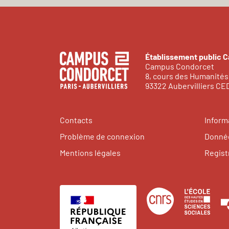
Établissement public 
Campus Condorcet
8, cours des Humanités
93322 Aubervilliers C
Contacts
Inform
Problème de connexion
Donnée
Mentions légales
Regist
Centre
Éco
national
des
de
hau