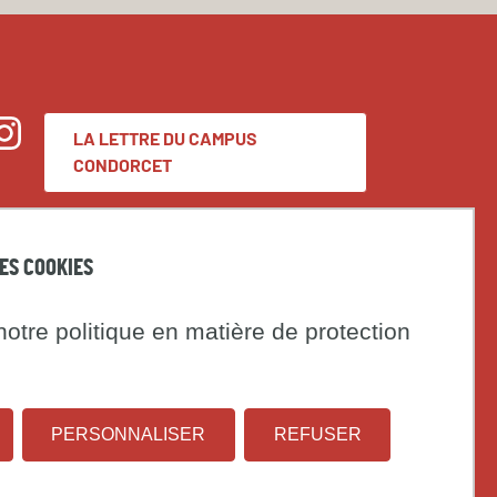
LA LETTRE DU CAMPUS
nstagram
CONDORCET
Espace presse
DES COOKIES
Marchés publics
otre politique en matière de protection
t
Institut
Université
on
PERSONNALISER
REFUSER
national
Paris
d'études
1