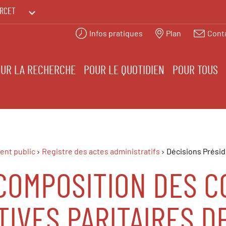
RCET
Infos pratiques
Plan
Cont
PRINTEMPS DES HUMANITÉS
UR LA RECHERCHE
POUR LE QUOTIDIEN
POUR TOUS
ent public
Registre des actes administratifs
Décisions Prési
 COMPOSITION DES 
IVES PARITAIRES DE