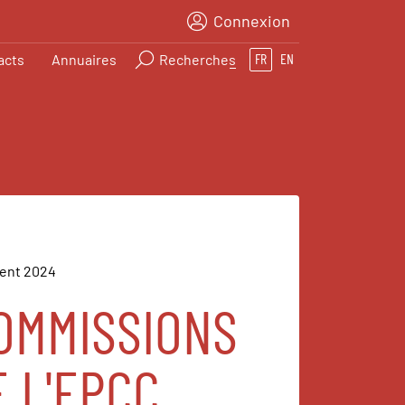
Connexion
acts
Annuaires
Recherches
FR
EN
dent 2024
COMMISSIONS
 L'EPCC