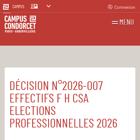
Connexion
CAMPUS
MENU
RECHERCHES
FR
EN
DÉCISION N°2026-007
Accueil
Le Campus
Établissement public
Registre des actes administratifs
EFFECTIFS F H CSA
ELECTIONS
PROFESSIONNELLES 2026