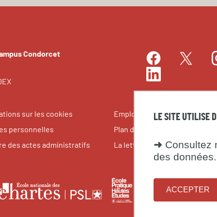
Campus Condorcet
Facebook
I
Twitter
LinkedIn
EDEX
ations sur les cookies
Emplois et stages
LE SITE UTILISE 
s personnelles
Plan du site
➜
Consultez n
re des actes administratifs
La lettre du Campus Condorce
des données.
le
École
Fondati
École
ACCEPTER
pratique
maison
nationale
tes
des