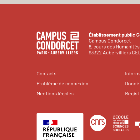
Établissement public 
Campus Condorcet
8, cours des Humanités
93322 Aubervilliers C
Contacts
Inform
Problème de connexion
Donnée
Mentions légales
Regist
Centre
Éco
national
des
de
hau