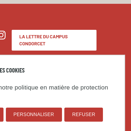
LA LETTRE DU CAMPUS
nstagram
CONDORCET
Espace presse
DES COOKIES
Marchés publics
otre politique en matière de protection
t
Institut
Université
on
PERSONNALISER
REFUSER
national
Paris
d'études
1