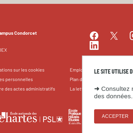
Campus Condorcet
Facebook
I
Twitter
LinkedIn
EDEX
ations sur les cookies
Emplois et stages
LE SITE UTILISE 
s personnelles
Plan du site
➜
Consultez n
re des actes administratifs
La lettre du Campus Condorce
des données.
le
École
Fondati
École
ACCEPTER
pratique
maison
nationale
tes
des