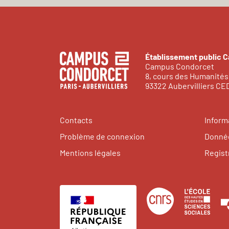
Établissement public 
Campus Condorcet
8, cours des Humanités
93322 Aubervilliers C
Contacts
Inform
Problème de connexion
Donnée
Mentions légales
Regist
Centre
Éco
national
des
de
hau