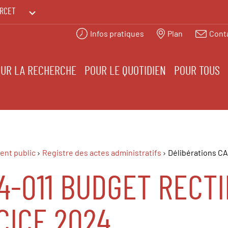
RCET
Infos pratiques
Plan
Cont
PRINTEMPS DES HUMANITÉS
UR LA RECHERCHE
POUR LE QUOTIDIEN
POUR TOUS
ent public
Registre des actes administratifs
Délibérations C
4-011 BUDGET RECTIF
CICE 2024