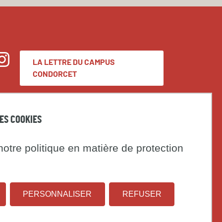
LA LETTRE DU CAMPUS
nstagram
CONDORCET
Espace presse
DES COOKIES
Marchés publics
otre politique en matière de protection
t
Institut
Université
on
PERSONNALISER
REFUSER
national
Paris
d'études
1