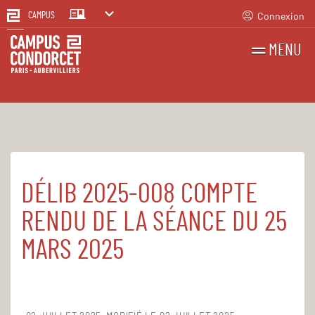
Connexion
CAMPUS
MENU
RECHERCHES
FR
EN
DÉLIB 2025-008 COMPTE
Accueil
Le Campus
Établissement public
Registre des actes administratifs
RENDU DE LA SÉANCE DU 25
Délibérations CA 2025
MARS 2025