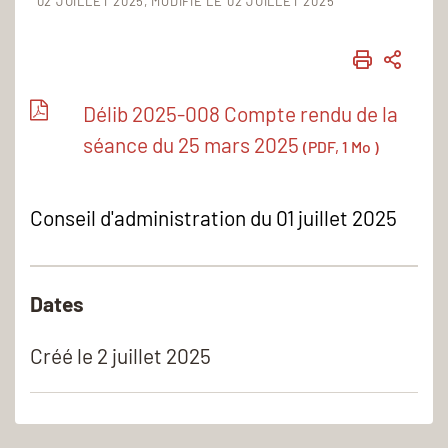
02 JUILLET 2025
MODIFIÉ LE 02 JUILLET 2025
IMPRIME
PART
Délib 2025-008 Compte rendu de la
séance du 25 mars 2025
(PDF, 1 Mo )
Conseil d'administration du 01 juillet 2025
Dates
Créé le
2 juillet 2025