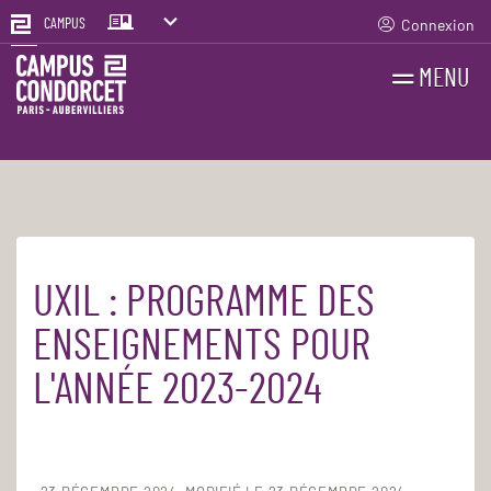
Connexion
CAMPUS
MENU
RECHERCHES
FR
EN
UXIL : PROGRAMME DES
Accueil
La recherche
UXIL
ENSEIGNEMENTS POUR
L'ANNÉE 2023-2024