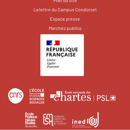
Plan du site
La lettre du Campus Condorcet
Espace presse
Marchés publics
Centre
École
Écol
national
des
natio
de
hautes
des
École
Institut
Fondation
la
études
char
pratique
national
maison
recherche
en